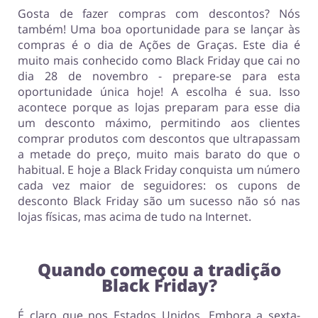
Gosta de fazer compras com descontos? Nós
também! Uma boa oportunidade para se lançar às
Tecnologia e eletrónica
Joalheria e Acessórios
compras é o dia de Ações de Graças. Este dia é
muito mais conhecido como Black Friday que cai no
dia 28 de novembro - prepare-se para esta
oportunidade única hoje! A escolha é sua. Isso
acontece porque as lojas preparam para esse dia
Melhor Amigo
Prendas e flores
um desconto máximo, permitindo aos clientes
comprar produtos com descontos que ultrapassam
a metade do preço, muito mais barato do que o
habitual. E hoje a Black Friday conquista um número
cada vez maior de seguidores: os cupons de
Roupas e Calçados
Saúde e Beleza
desconto Black Friday são um sucesso não só nas
lojas físicas, mas acima de tudo na Internet.
Quando começou a tradição
Turismo e Viagens
Carros e Transporte Terrestre
Black Friday?
É claro que nos Estados Unidos. Embora a sexta-