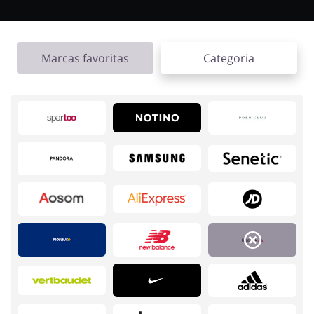
Eletrodomésticos
Infantil e para Mães
Marcas favoritas
Categoria
Esporte e Recreação
Casa, Lar e Jardim
Roupas e Calçados
Megastore
Tecnologia e eletrónica
Joalheria e Acessórios