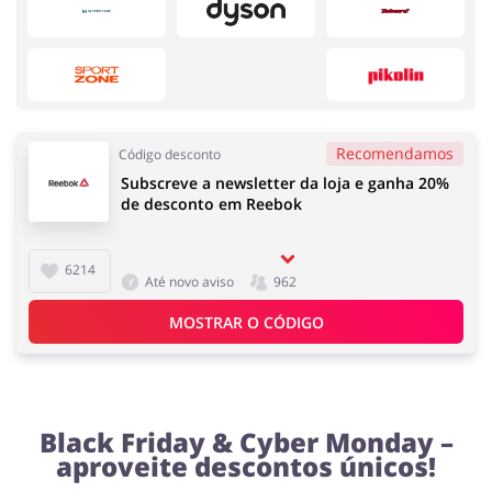
Melhor Amigo
Prendas e flores
Recomendamos
Código desconto
Subscreve a newsletter da loja e ganha 20%
Papelaria e Livros
Casa, Lar e Jardim
de desconto em Reebok
Saúde e Beleza
Serviços
6214
Até novo aviso
962
Íntimo
Infantil e para Mães
MOSTRAR O CÓDIGO
Turismo e Viagens
Dinheiro e Seguros
Black Friday & Cyber Monday –
Eletrodomésticos
Esporte e Recreação
aproveite descontos únicos!