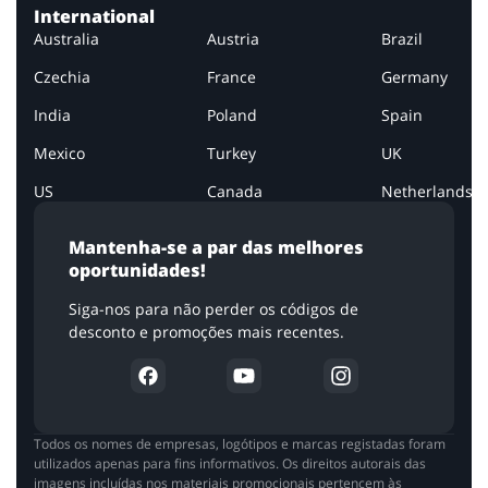
International
Australia
Austria
Brazil
Czechia
France
Germany
India
Poland
Spain
Mexico
Turkey
UK
US
Canada
Netherlands
Mantenha-se a par das melhores
oportunidades!
Siga-nos para não perder os códigos de
desconto e promoções mais recentes.
Todos os nomes de empresas, logótipos e marcas registadas foram
utilizados apenas para fins informativos. Os direitos autorais das
imagens incluídas nos materiais promocionais pertencem às