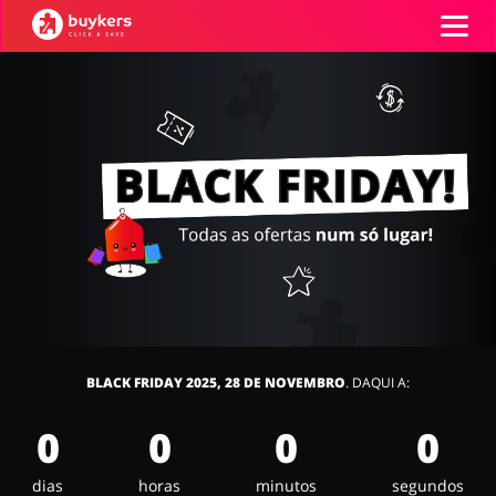
Categorias
Códigos
Top100
Íntimo
Carros e Transporte
Terrestre
Promoções
Lojas
Papelaria e Livros
Comida e Alimentação
BLACK FRIDAY 2025, 28 DE NOVEMBRO
. DAQUI A:
ADICIONA CUPOM
0
0
0
0
dias
horas
minutos
segundos