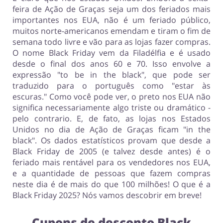
feira de Ação de Graças seja um dos feriados mais
Comida e Alimentação
Dinheiro e Seguros
importantes nos EUA, não é um feriado público,
muitos norte-americanos emendam e tiram o fim de
semana todo livre e vão para as lojas fazer compras.
O nome Black Friday vem da Filadélfia e é usado
desde o final dos anos 60 e 70. Isso envolve a
Serviços
Megastore
expressão "to be in the black", que pode ser
traduzido para o português como "estar às
escuras." Como você pode ver, o preto nos EUA não
significa necessariamente algo triste ou dramático -
pelo contrario. E, de fato, as lojas nos Estados
Unidos no dia de Ação de Graças ficam "in the
black". Os dados estatísticos provam que desde a
Black Friday de 2005 (e talvez desde antes) é o
feriado mais rentável para os vendedores nos EUA,
e a quantidade de pessoas que fazem compras
neste dia é de mais do que 100 milhões! O que é a
Black Friday 2025? Nós vamos descobrir em breve!
Cupons de desconto
Black