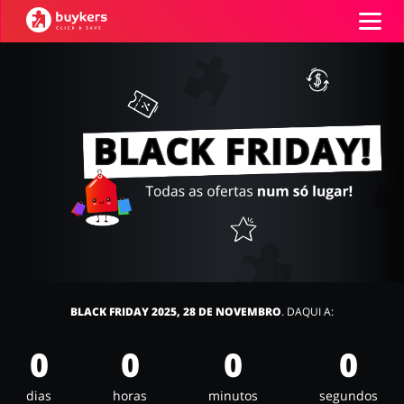
Categorias
Códigos
Top100
Íntimo
Carros e Transporte
Terrestre
Promoções
Lojas
Papelaria e Livros
Comida e Alimentação
BLACK FRIDAY 2025, 28 DE NOVEMBRO
. DAQUI A:
ADICIONA CUPOM
0
0
0
0
dias
horas
minutos
segundos