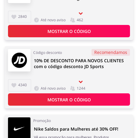
Comida e Alimentação
Dinheiro e Seguros
2840
Até novo aviso
462
MOSTRAR O CÓDIGO
Serviços
Megastore
Recomendamos
Código desconto
10% DE DESCONTO PARA NOVOS CLIENTES
com o código desconto JD Sports
4340
Até novo aviso
1244
MOSTRAR O CÓDIGO
Promoção
Nike Saldos para Mulheres até 30% OFF!
Vê essa promoção para mulheres. Produtos