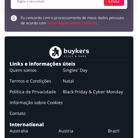
Envia
Eu concordo com o processamento de meus dados pessoais
de acordo com
Informação sobre Cookies
.
Links e informações úteis
Quem somos
Singles' Day
Olá!
Termos e Condições
Natal
Estamos felizes por teres voltado para aproveitar os
Política de Privacidade
Black Friday & Cyber Monday
melhores descontos da Internet! No entanto, antes
de fazê-lo, gostaríamos de pedir tua atenção. Para
Informação sobre Cookies
proteger sua privacidade …
Contato
... SAIBA MAIS
International
Para proteger sua privacidade e tendo em mente as
Australia
Austria
Brazil
alterações introduzidas no regulamento sobre proteção