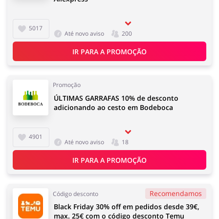
Tecnologia e eletrónica
Joalheria e Acessórios
5017
Até novo aviso
200
IR PARA A PROMOÇÃO
Melhor Amigo
Prendas e flores
Promoção
ÚLTIMAS GARRAFAS 10% de desconto
adicionando ao cesto em Bodeboca
Roupas e Calçados
Saúde e Beleza
4901
Até novo aviso
18
IR PARA A PROMOÇÃO
Turismo e Viagens
Carros e Transporte Terrestre
Recomendamos
Código desconto
Black Friday 30% off em pedidos desde 39€,
max. 25€ com o código desconto Temu