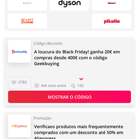
Melhor Amigo
Prendas e flores
Código desconto
A loucura do Black Friday! ganha 20€ em
Papelaria e Livros
Casa, Lar e Jardim
compras desde 400€ com o código
Saúde e Beleza
Serviços
Geekbuying
2782
Até novo aviso
142
Íntimo
Infantil e para Mães
MOSTRAR O CÓDIGO
Turismo e Viagens
Dinheiro e Seguros
Promoção
Eletrodomésticos
Esporte e Recreação
Verificaos produtos mais frequentemente
comprados com um desconto até 50% em
Aliexpress