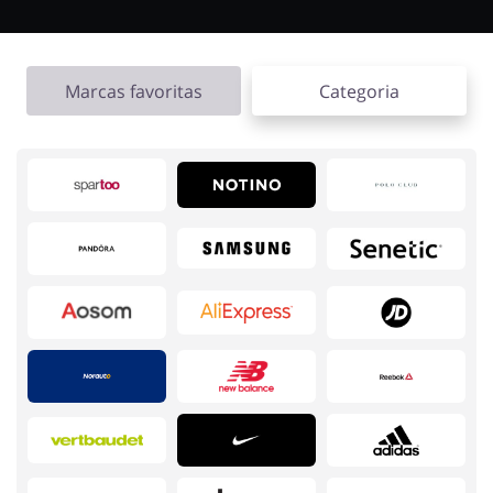
Eletrodomésticos
Infantil e para Mães
Marcas favoritas
Categoria
Esporte e Recreação
Casa, Lar e Jardim
Roupas e Calçados
Megastore
Tecnologia e eletrónica
Joalheria e Acessórios