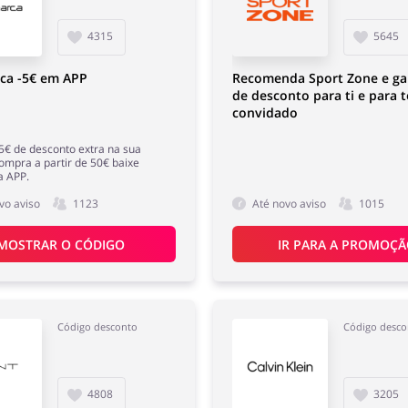
4315
5645
ca -5€ em APP
Recomenda Sport Zone e ga
de desconto para ti e para 
convidado
5€ de desconto extra na sua
ompra a partir de 50€ baixe
 APP.
vo aviso
1123
Até novo aviso
1015
MOSTRAR O CÓDIGO
IR PARA A PROMOÇ
Código desconto
Código desco
4808
3205