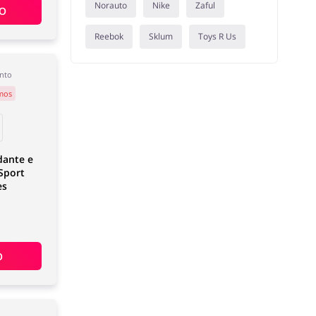
Norauto
Nike
Zaful
ÃO
Reebok
Sklum
Toys R Us
nto
mos
dante e
Sport
es
O