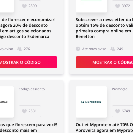
2899
3972
 de florescer e economizar!
Subscrever a newsletter da l
 agora 20% de desconto
obtém 15% de desconto vál
l em artigos selecionados
primeira compra online em
igo desconto Esdemarca
Benetton
vo aviso
276
Até novo aviso
249
MOSTRAR O CÓDIGO
MOSTRAR O CÓDIG
Código desconto
Promoção
2531
6749
os que florescem para você!
Outlet Myprotein até 70% O
 desconto mais em
Aproveita agora em Myprote