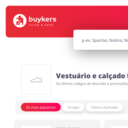
Infantil e para Mães
Esporte e Rec
Tecnologia e eletrónica
Joalheria e Ac
Vestuário e calçado
Serviços
Turismo e Vi
Os últimos códigos de desconto e promoçõe
Os mais populares
Só aqui
Última chamada!