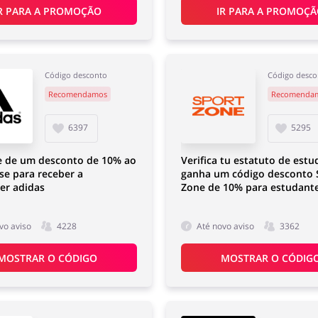
R PARA A PROMOÇÃO
IR PARA A PROMOÇ
Código desconto
Código desco
Recomendamos
Recomenda
6397
5295
e de um desconto de 10% ao
Verifica tu estatuto de estu
-se para receber a
ganha um código desconto 
er adidas
Zone de 10% para estudant
vo aviso
4228
Até novo aviso
3362
MOSTRAR O CÓDIGO
MOSTRAR O CÓDIG