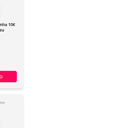
nha 10€
teu
ÃO
nto