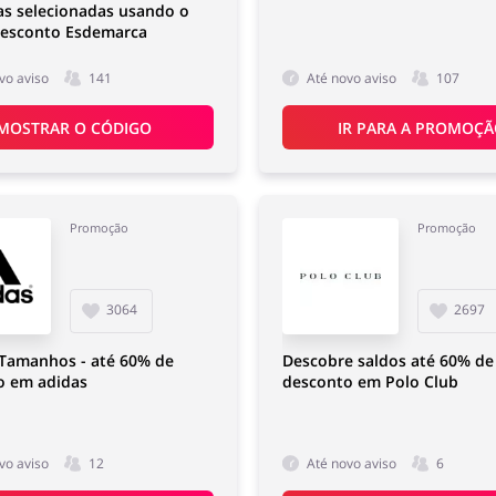
as selecionadas usando o
desconto Esdemarca
vo aviso
141
Até novo aviso
107
MOSTRAR O CÓDIGO
IR PARA A PROMOÇ
Promoção
Promoção
3064
2697
 Tamanhos - até 60% de
Descobre saldos até 60% de
o em adidas
desconto em Polo Club
vo aviso
12
Até novo aviso
6