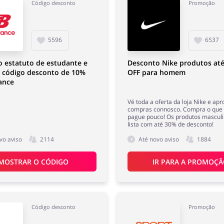
Código desconto
Promoção
5596
6537
 o estatuto de estudante e
Desconto Nike produtos at
o código desconto de 10%
OFF para homem
ance
Vé toda a oferta da loja Nike e apr
compras connosco. Compra o que 
pague pouco! Os produtos masculi
lista com até 30% de desconto!
vo aviso
2114
Até novo aviso
1884
MOSTRAR O CÓDIGO
IR PARA A PROMOÇ
Código desconto
Promoção