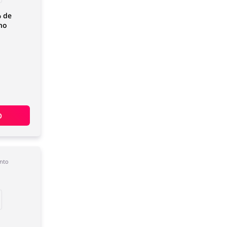
% de
no
O
nto