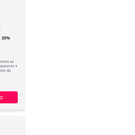
é 30%
oveita as
quiseres e
nos da
ÃO