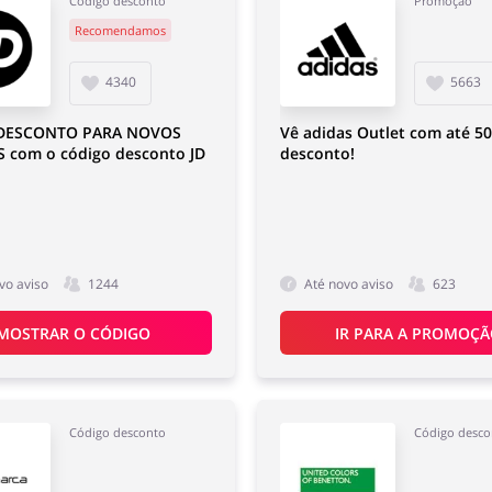
Código desconto
Promoção
Recomendamos
4340
5663
 DESCONTO PARA NOVOS
Vê adidas Outlet com até 5
S com o código desconto JD
desconto!
vo aviso
1244
Até novo aviso
623
MOSTRAR O CÓDIGO
IR PARA A PROMOÇ
Código desconto
Código desco