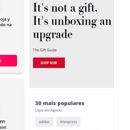
oja y
ido na
O
30 mais populares
Lojas em Agosto
FF!
adidas
Aliexpress
in!