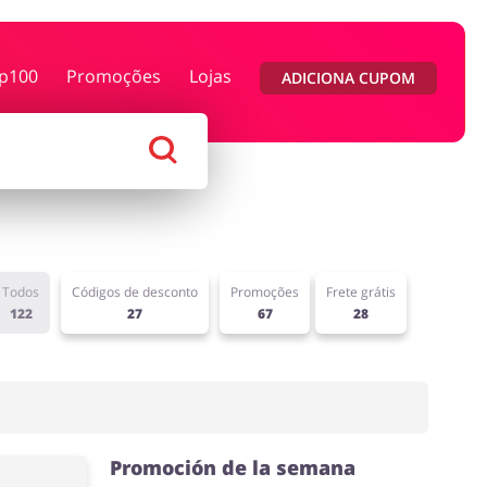
p100
Promoções
Lojas
ADICIONA CUPOM
as e Calçados
Megastore
das e flores
Saúde e Beleza
Todos
Códigos de desconto
Promoções
Frete grátis
122
27
67
28
Promoción de la semana