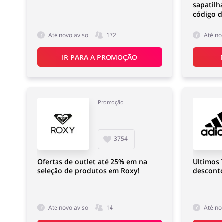
sapatilh
código 
Até novo aviso
172
Até no
IR PARA A PROMOÇÃO
Promoção
3754
Ofertas de outlet até 25% em na
Ultimos
seleção de produtos em Roxy!
descont
Até novo aviso
14
Até no