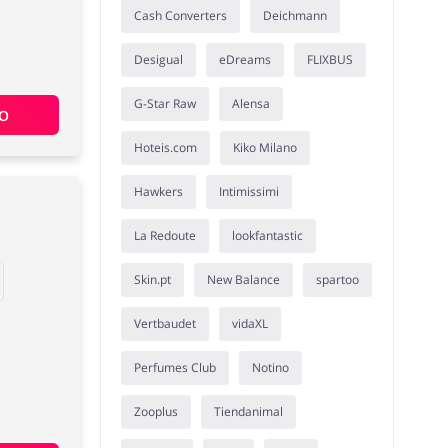
Cash Converters
Deichmann
Desigual
eDreams
FLIXBUS
G-Star Raw
Alensa
ÃO
Hoteis.com
Kiko Milano
Hawkers
Intimissimi
La Redoute
lookfantastic
Skin.pt
New Balance
spartoo
Vertbaudet
vidaXL
Perfumes Club
Notino
Zooplus
Tiendanimal