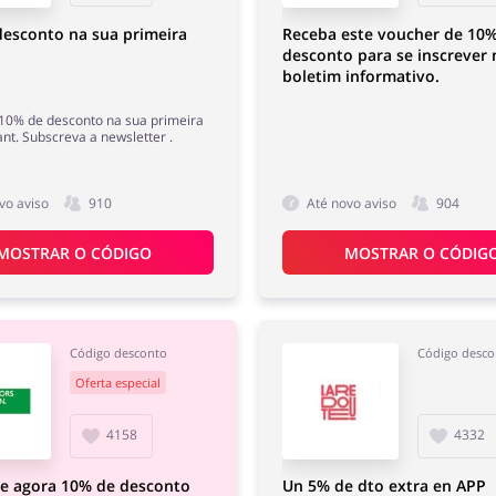
esconto na sua primeira
Receba este voucher de 10
desconto para se inscrever 
boletim informativo.
 10% de desconto na sua primeira
t. Subscreva a newsletter .
vo aviso
910
Até novo aviso
904
MOSTRAR O CÓDIGO
MOSTRAR O CÓDIG
Código desconto
Código desco
Oferta especial
4158
4332
te agora 10% de desconto
Un 5% de dto extra en APP