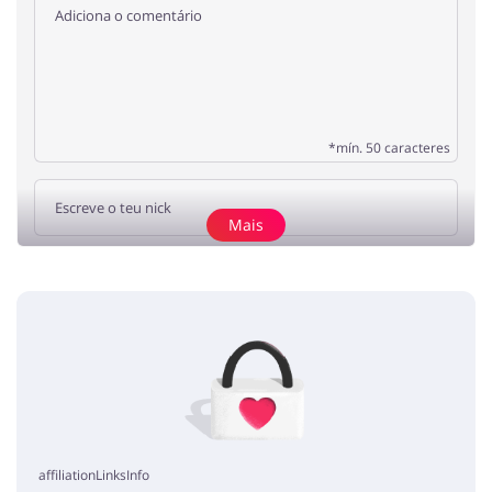
*mín. 50 caracteres
Mais
Adicionar a opinião
Sem elementos
affiliationLinksInfo