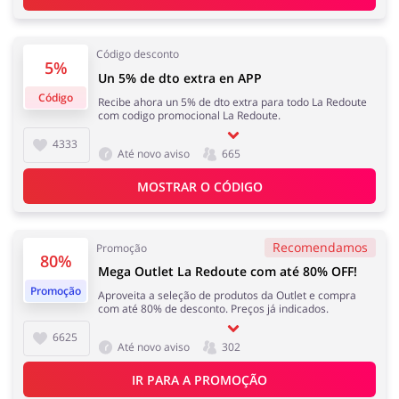
Eletrodomésticos
Infantil e para Mães
Código desconto
5%
Un 5% de dto extra en APP
Código
Recibe ahora un 5% de dto extra para todo La Redoute
com codigo promocional La Redoute.
Esporte e Recreação
Casa, Lar e Jardim
4333
Até novo aviso
665
MOSTRAR O CÓDIGO
Roupas e Calçados
Megastore
Recomendamos
Promoção
80%
Mega Outlet La Redoute com até 80% OFF!
Promoção
Aproveita a seleção de produtos da Outlet e compra
com até 80% de desconto. Preços já indicados.
6625
Até novo aviso
302
Tecnologia e eletrónica
Joalheria e Acessórios
IR PARA A PROMOÇÃO