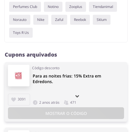
Perfumes Club
Notino
Zooplus
Tiendanimal
Norauto
Nike
Zaful
Reebok
Sklum
Toys R Us
Cupons arquivados
Código desconto
Para as noites frias: 15% Extra em
Edredons.
3091
2 anos atrás
471
MOSTRAR O CÓDIGO