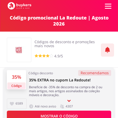
Código promocional La Redoute | Agosto
2026
Categorias
Códigos
Códigos de desconto e promoções
mais novos
Top100
4.9/5
Íntimo
Carros e Transporte
Terrestre
Promoções
Recomendamos
Código desconto
35%
35% EXTRA no cupom La Redoute!
Lojas
Código
Beneficie de -35% de desconto na compra de 2 ou
Papelaria e Livros
Comida e Alimentação
mais artigos, nos artigos assinalados da coleção
móveis e decoração.
ADICIONA CUPOM
6589
Até novo aviso
4307
MOSTRAR O CÓDIGO