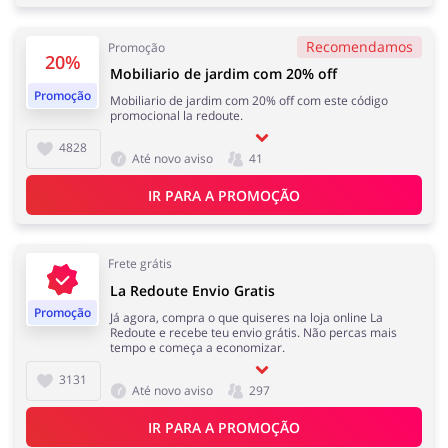
Recomendamos
Promoção
20%
Mobiliario de jardim com 20% off
Melhor Amigo
Prendas e flores
Promoção
Mobiliario de jardim com 20% off com este código
promocional la redoute.
4828
Até novo aviso
41
IR PARA A PROMOÇÃO
Saúde e Beleza
Serviços
Frete grátis
La Redoute Envio Gratis
Promoção
Já agora, compra o que quiseres na loja online La
Turismo e Viagens
Dinheiro e Seguros
Redoute e recebe teu envio grátis. Não percas mais
tempo e começa a economizar.
3131
Até novo aviso
297
IR PARA A PROMOÇÃO