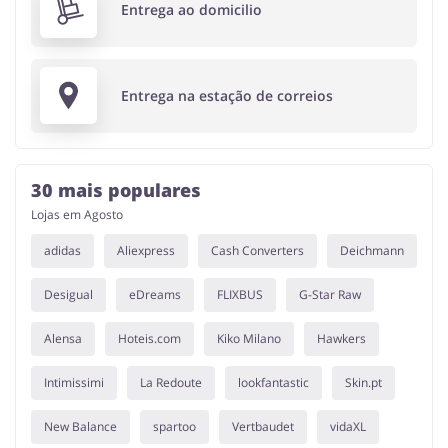
Entrega ao domicilio
Entrega na estação de correios
30 mais populares
Lojas em Agosto
adidas
Aliexpress
Cash Converters
Deichmann
Desigual
eDreams
FLIXBUS
G-Star Raw
Alensa
Hoteis.com
Kiko Milano
Hawkers
Intimissimi
La Redoute
lookfantastic
Skin.pt
New Balance
spartoo
Vertbaudet
vidaXL