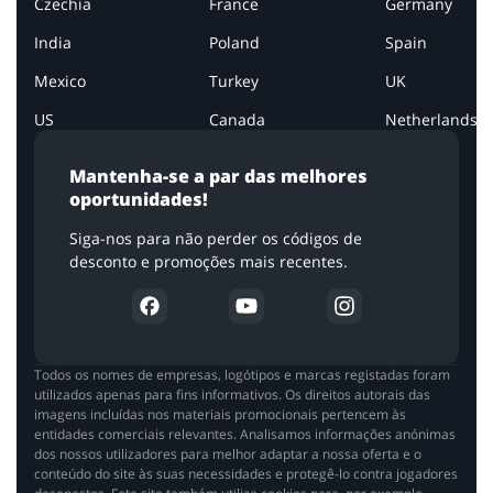
Czechia
France
Germany
India
Poland
Spain
Mexico
Turkey
UK
US
Canada
Netherlands
Mantenha-se a par das melhores
oportunidades!
Siga-nos para não perder os códigos de
desconto e promoções mais recentes.
Todos os nomes de empresas, logótipos e marcas registadas foram
utilizados apenas para fins informativos. Os direitos autorais das
imagens incluídas nos materiais promocionais pertencem às
entidades comerciais relevantes. Analisamos informações anónimas
dos nossos utilizadores para melhor adaptar a nossa oferta e o
conteúdo do site às suas necessidades e protegê-lo contra jogadores