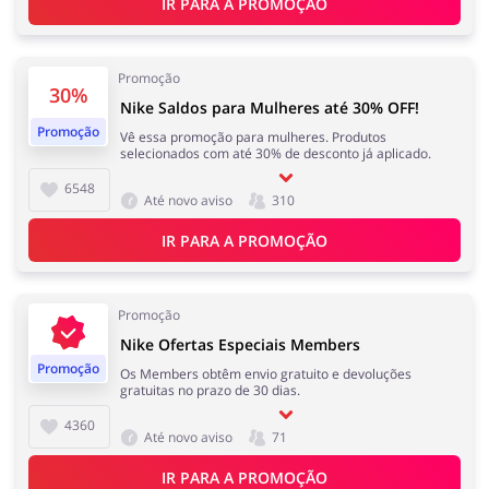
IR PARA A PROMOÇÃO
Eletrodomésticos
Infantil e para Mães
Promoção
30%
Nike Saldos para Mulheres até 30% OFF!
Promoção
Vê essa promoção para mulheres. Produtos
selecionados com até 30% de desconto já aplicado.
Esporte e Recreação
Casa, Lar e Jardim
6548
Até novo aviso
310
IR PARA A PROMOÇÃO
Roupas e Calçados
Megastore
Promoção
Nike Ofertas Especiais Members
Promoção
Os Members obtêm envio gratuito e devoluções
gratuitas no prazo de 30 dias.
4360
Tecnologia e eletrónica
Joalheria e Acessórios
Até novo aviso
71
IR PARA A PROMOÇÃO