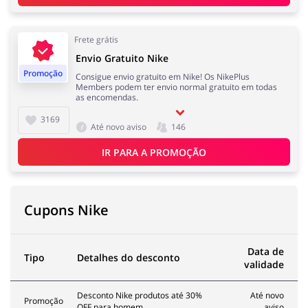
Frete grátis
Melhor Amigo
Prendas e flores
Envio Gratuito Nike
Promoção
Consigue envio gratuito em Nike! Os NikePlus
Members podem ter envio normal gratuito em todas
as encomendas.
3169
Até novo aviso
146
Saúde e Beleza
Serviços
IR PARA A PROMOÇÃO
Cupons Nike
Turismo e Viagens
Dinheiro e Seguros
Data de
Tipo
Detalhes do desconto
validade
Desconto Nike produtos até 30%
Até novo
Promoção
OFF para homem
aviso