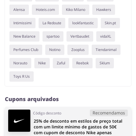
Alensa
Hoteis.com
Kiko Milano
Hawkers
Intimissimi
La Redoute
lookfantastic
Skin.pt
New Balance
spartoo
Vertbaudet
vidaXL
Perfumes Club
Notino
Zooplus
Tiendanimal
Norauto
Nike
Zaful
Reebok
Sklum
Toys R Us
Cupons arquivados
Recomendamos
Código desconto
25% de desconto em estilos de preço total
com um limite mínimo de gastos de 50€
com cupom de desconto Nike apenas