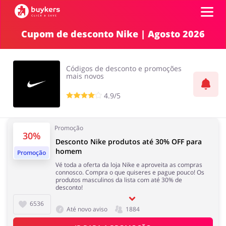
Cupom de desconto Nike | Agosto 2026
Categorias
Códigos de desconto e promoções
Códigos
mais novos
4.9/5
Top100
Íntimo
Carros e Transporte
Terrestre
Promoção
Promoções
30%
Desconto Nike produtos até 30% OFF para
homem
Promoção
Lojas
Vé toda a oferta da loja Nike e aproveita as compras
Papelaria e Livros
Comida e Alimentação
connosco. Compra o que quiseres e pague pouco! Os
produtos masculinos da lista com até 30% de
desconto!
ADICIONA CUPOM
6536
Até novo aviso
1884