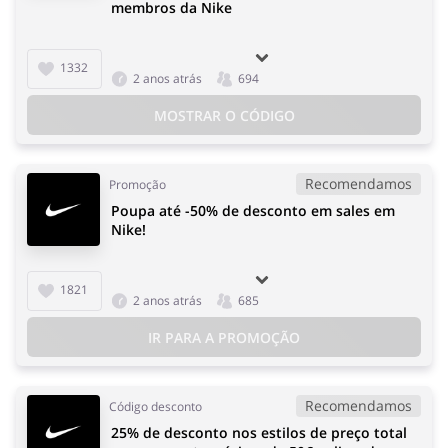
membros da Nike
1332
2 anos atrás
694
MOSTRAR O CÓDIGO
Recomendamos
Promoção
Poupa até -50% de desconto em sales em
Nike!
1821
2 anos atrás
685
IR PARA A PROMOÇÃO
Recomendamos
Código desconto
25% de desconto nos estilos de preço total