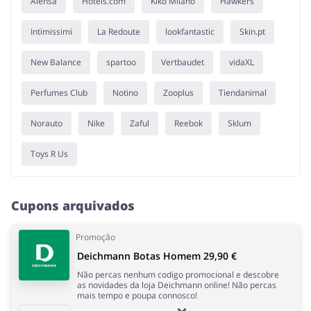
Alensa
Hoteis.com
Kiko Milano
Hawkers
Intimissimi
La Redoute
lookfantastic
Skin.pt
New Balance
spartoo
Vertbaudet
vidaXL
Perfumes Club
Notino
Zooplus
Tiendanimal
Norauto
Nike
Zaful
Reebok
Sklum
Toys R Us
Cupons arquivados
Promoção
Deichmann Botas Homem 29,90 €
Não percas nenhum codigo promocional e descobre
as novidades da loja Deichmann online! Não percas
mais tempo e poupa connosco!