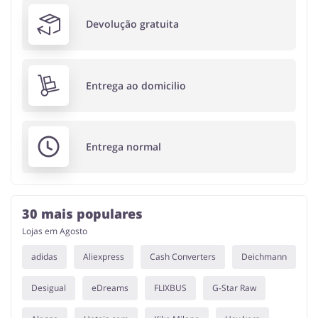
Devolução gratuita
Entrega ao domicilio
Entrega normal
30 mais populares
Lojas em Agosto
adidas
Aliexpress
Cash Converters
Deichmann
Desigual
eDreams
FLIXBUS
G-Star Raw