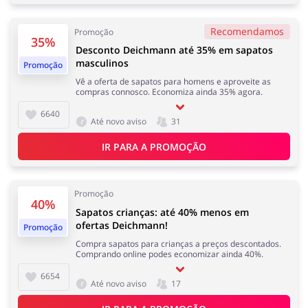
Eletrodomésticos
Infantil e para Mães
Recomendamos
Promoção
35%
Desconto Deichmann até 35% em sapatos
masculinos
Promoção
Vê a oferta de sapatos para homens e aproveite as
compras connosco. Economiza ainda 35% agora.
Esporte e Recreação
Casa, Lar e Jardim
6640
Até novo aviso
31
IR PARA A PROMOÇÃO
Roupas e Calçados
Megastore
Promoção
40%
Sapatos crianças: até 40% menos em
ofertas Deichmann!
Promoção
Compra sapatos para crianças a preços descontados.
Comprando online podes economizar ainda 40%.
Tecnologia e eletrónica
Joalheria e Acessórios
6654
Até novo aviso
17