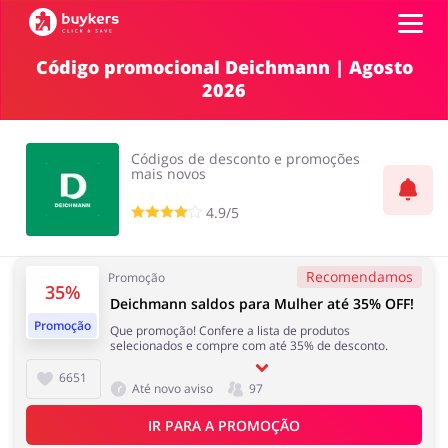
Código promocional Deichmann | Agosto
2026
Categorias
Códigos
Códigos de desconto e promoções
mais novos
Top100
4.9/5
Íntimo
Carros e Transporte
Terrestre
Promoções
Recomendamos
Promoção
35%
Deichmann saldos para Mulher até 35% OFF!
Lojas
Promoção
Que promoção! Confere a lista de produtos
Papelaria e Livros
Comida e Alimentação
selecionados e compre com até 35% de desconto.
6651
ADICIONA CUPOM
Até novo aviso
97
IR PARA A PROMOÇÃO