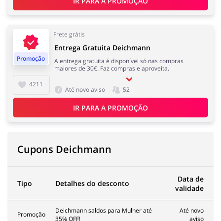
IR PARA A PROMOÇÃO
Frete grátis
Melhor Amigo
Prendas e flores
Entrega Gratuita Deichmann
Promoção
A entrega gratuita é disponível só nas compras
maiores de 30€. Faz compras e aproveita.
4211
Até novo aviso
52
Saúde e Beleza
Serviços
IR PARA A PROMOÇÃO
Cupons Deichmann
Turismo e Viagens
Dinheiro e Seguros
Data de
Tipo
Detalhes do desconto
validade
Deichmann saldos para Mulher até
Até novo
Promoção
35% OFF!
aviso