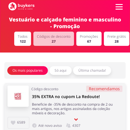
Vestuário e calçado feminino e masculino
- Promoção
Categorias
Todos
Códigos de desconto
Promoções
Frete grátis
122
27
67
28
Códigos
Top100
Íntimo
Carros e Transporte
Terrestre
Os mais populares
Só aqui
Última chamada!
Promoções
Recomendamos
Código desconto
Lojas
35% EXTRA no cupom La Redoute!
Papelaria e Livros
Comida e Alimentação
Beneficie de -35% de desconto na compra de 2 ou
mais artigos, nos artigos assinalados da coleção
ADICIONA CUPOM
móveis e decoração.
6589
Até novo aviso
4307