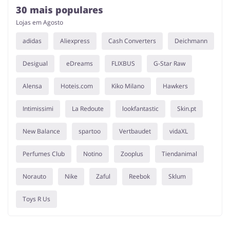
30 mais populares
Lojas em Agosto
adidas
Aliexpress
Cash Converters
Deichmann
Desigual
eDreams
FLIXBUS
G-Star Raw
Alensa
Hoteis.com
Kiko Milano
Hawkers
Intimissimi
La Redoute
lookfantastic
Skin.pt
New Balance
spartoo
Vertbaudet
vidaXL
Perfumes Club
Notino
Zooplus
Tiendanimal
Norauto
Nike
Zaful
Reebok
Sklum
Toys R Us