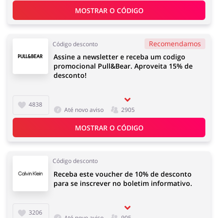
Eletrodomésticos
Infantil e para Mães
MOSTRAR O CÓDIGO
Recomendamos
Código desconto
Assine a newsletter e receba um codigo
promocional Pull&Bear. Aproveita 15% de
Esporte e Recreação
Casa, Lar e Jardim
desconto!
4838
Até novo aviso
2905
MOSTRAR O CÓDIGO
Roupas e Calçados
Megastore
Código desconto
Receba este voucher de 10% de desconto
para se inscrever no boletim informativo.
Tecnologia e eletrónica
Joalheria e Acessórios
3206
Até novo aviso
905