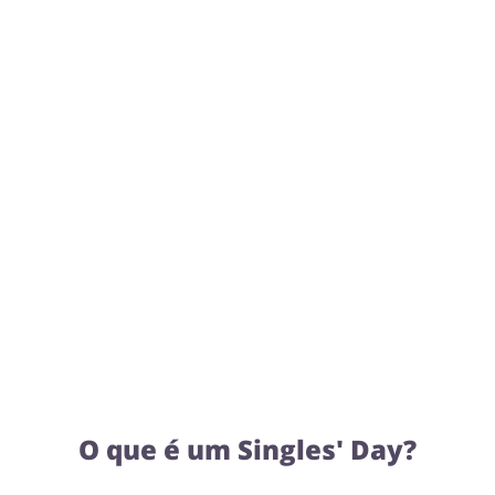
Comida e Alimentação
Casa, Lar e Jardim
Dinheiro e Seguros
Tecnologia e eletrónica
Saúde e Beleza
Serviços
O que é um Singles' Day?