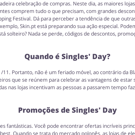
deira celebração de compras. Neste dia, as maiores lojas 
clientes comprem tudo o que precisam, com grandes desc
opping Festival. Dá para perceber a tendência de que outr
exemplo, Skin.pt está preparando sua ação especial. Pod
stá solteiro? Nada se perde, códigos de descontos, promo
Quando é Singles' Day?
11. Portanto, não é um feriado móvel, ao contrário da Bla
teiros que se reúnem para celebrar as vantagens de estar 
adas nas lojas incentivam as pessoas a passarem tempo 
Promoções de Singles' Day
 fantásticas. Você pode encontrar ofertas incríveis pri
best. Quando se trata do mercado polonês, as lojas de e