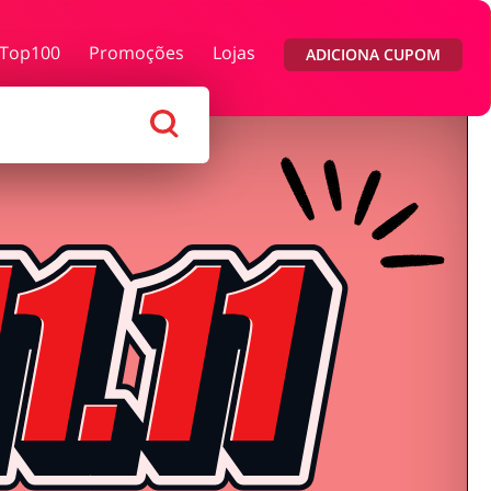
Top100
Promoções
Lojas
ADICIONA CUPOM
as e Calçados
Megastore
ndas e flores
Saúde e Beleza