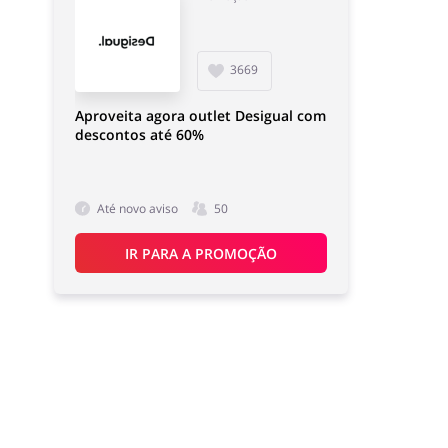
Papelaria e Livros
Carros e Transporte
Terrestre
3669
Aproveita agora outlet Desigual com
descontos até 60%
Eletrodomésticos
Esporte e Recreação
Até novo aviso
50
IR PARA A PROMOÇÃO
Prendas e flores
Roupas e Calçados