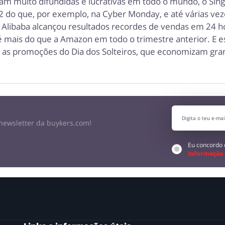
jam muito difundidas e lucrativas em todo o mundo, o Sing
do que, por exemplo, na Cyber ​​Monday, e até várias ve
ês Alibaba alcançou resultados recordes de vendas em 24 h
so é mais do que a Amazon em todo o trimestre anterior. E 
as promoções do Dia dos Solteiros, que economizam gra
newsletter da buykers.com!
Eu concordo
Informação