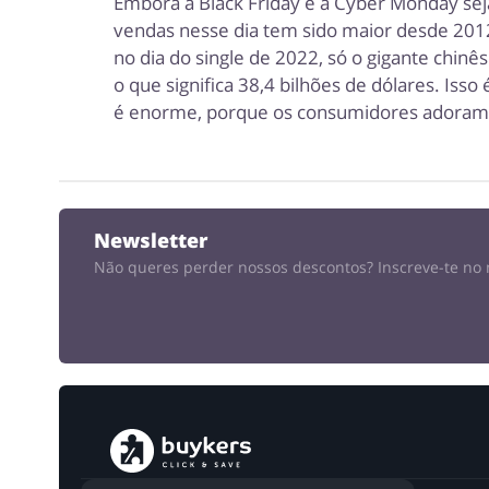
Embora a Black Friday e a Cyber ​​Monday se
vendas nesse dia tem sido maior desde 2012 
no dia do single de 2022, só o gigante chin
o que significa 38,4 bilhões de dólares. Is
é enorme, porque os consumidores adoram 
Newsletter
Não queres perder nossos descontos?
Inscreve-te no 