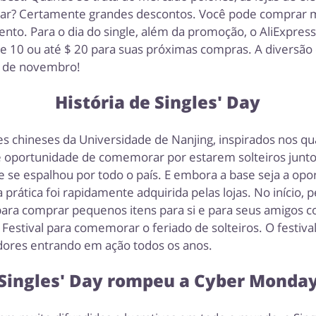
ar? Certamente grandes descontos. Você pode comprar mu
nto. Para o dia do single, além da promoção, o AliExpres
 10 ou até $ 20 para suas próximas compras. A diversão
º de novembro!
História de Singles' Day
tes chineses da Universidade de Nanjing, inspirados nos q
e oportunidade de comemorar por estarem solteiros junto
 se espalhou por todo o país. E embora a base seja a opo
tica foi rapidamente adquirida pelas lojas. No início, p
ara comprar pequenos itens para si e para seus amigos 
 Festival para comemorar o feriado de solteiros. O festiv
ores entrando em ação todos os anos.
Singles' Day rompeu a Cyber ​​Monda