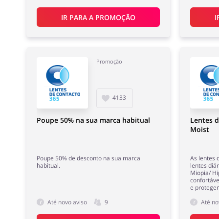
IR PARA A PROMOÇÃO
I
Promoção
4133
Poupe 50% na sua marca habitual
Lentes 
Moist
Poupe 50% de desconto na sua marca
As lentes 
habitual.
lentes diá
Miopia/ H
confortáve
e protegem
Até novo aviso
9
Até no