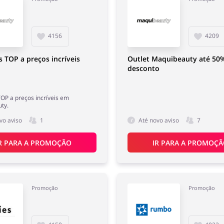
4156
4209
 TOP a preços incríveis
Outlet Maquibeauty até 50
desconto
OP a preços incríveis em
ty.
vo aviso
1
Até novo aviso
7
R PARA A PROMOÇÃO
IR PARA A PROMOÇ
Promoção
Promoção