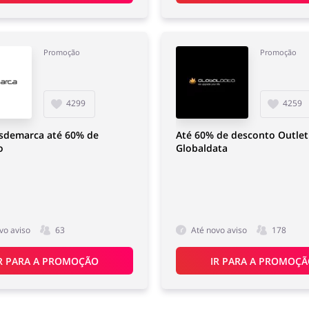
Promoção
Promoção
4299
4259
Esdemarca até 60% de
Até 60% de desconto Outle
o
Globaldata
vo aviso
63
Até novo aviso
178
R PARA A PROMOÇÃO
IR PARA A PROMOÇ