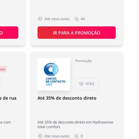
Até novo aviso
44
ÃO
IR PARA A PROMOÇÃO
Promoção
mos
4162
s de rua
Até 35% de desconto direto
ua com
Até 35% de desconto direto em Hydrasense
total comfort.
Até novo aviso
0