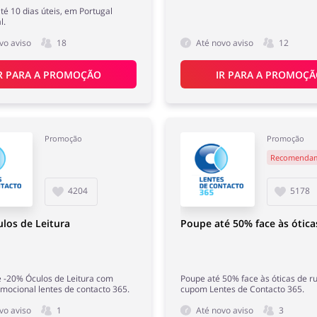
té 10 dias úteis, em Portugal
l.
vo aviso
18
Até novo aviso
12
R PARA A PROMOÇÃO
IR PARA A PROMOÇ
Promoção
Promoção
Recomenda
4204
5178
los de Leitura
Poupe até 50% face às ótica
 -20% Óculos de Leitura com
Poupe até 50% face às óticas de r
mocional lentes de contacto 365.
cupom Lentes de Contacto 365.
vo aviso
1
Até novo aviso
3