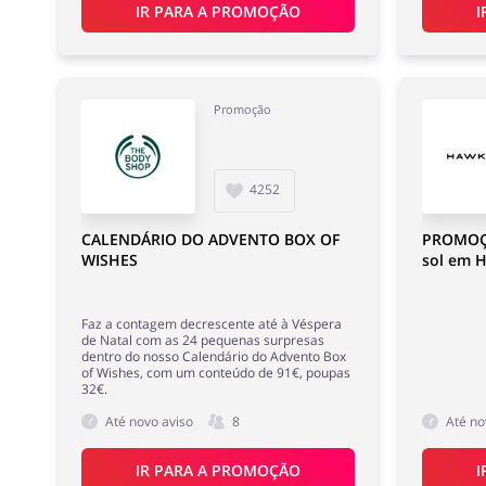
IR PARA A PROMOÇÃO
I
Promoção
4252
CALENDÁRIO DO ADVENTO BOX OF
PROMOÇÃ
WISHES
sol em 
Faz a contagem decrescente até à Véspera
de Natal com as 24 pequenas surpresas
dentro do nosso Calendário do Advento Box
of Wishes, com um conteúdo de 91€, poupas
32€.
Até novo aviso
8
Até no
IR PARA A PROMOÇÃO
I