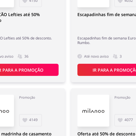
4150
4032
O Lefties até 50%
Escapadinhas fim de seman
o
Lefties até 50% de desconto.
Escapadinhas fim de semana Eur
Rumbo.
vo aviso
36
Até novo aviso
3
R PARA A PROMOÇÃO
IR PARA A PROMOÇ
Promoção
Promoção
4149
4077
s madrinha de casamento
Oferta até 50% de desconto