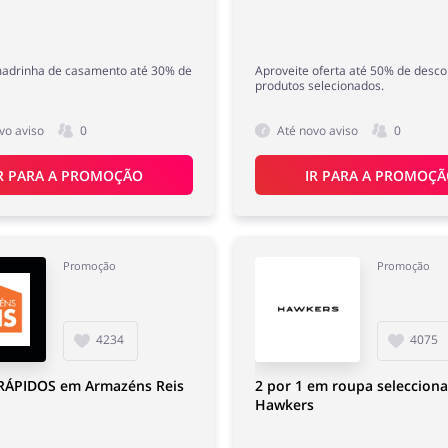
madrinha de casamento até 30% de
Aproveite oferta até 50% de desc
produtos selecionados.
vo aviso
0
Até novo aviso
0
R PARA A PROMOÇÃO
IR PARA A PROMOÇ
Promoção
Promoção
4234
4075
RÁPIDOS em Armazéns Reis
2 por 1 em roupa seleccion
Hawkers