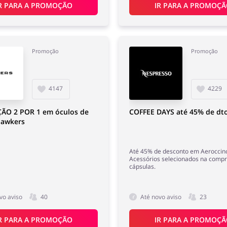
R PARA A PROMOÇÃO
IR PARA A PROMOÇ
Promoção
Promoção
4147
4229
O 2 POR 1 em óculos de
COFFEE DAYS até 45% de dt
Hawkers
Até 45% de desconto em Aeroccin
Acessórios selecionados na compr
cápsulas.
vo aviso
40
Até novo aviso
23
R PARA A PROMOÇÃO
IR PARA A PROMOÇ