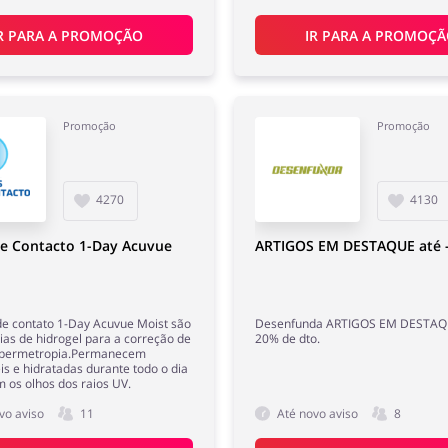
R PARA A PROMOÇÃO
IR PARA A PROMOÇ
Promoção
Promoção
4270
4130
de Contacto 1-Day Acuvue
ARTIGOS EM DESTAQUE até 
de contato 1-Day Acuvue Moist são
Desenfunda ARTIGOS EM DESTAQ
rias de hidrogel para a correção de
20% de dto.
ipermetropia.Permanecem
is e hidratadas durante todo o dia
 os olhos dos raios UV.
vo aviso
11
Até novo aviso
8