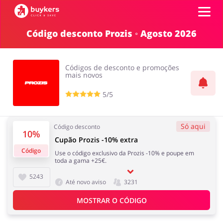
Código desconto Prozis ◦ Agosto 2026
Categorias
Códigos de desconto e promoções
Códigos
mais novos
5/5
Top100
Íntimo
Carros e Transporte
Terrestre
Só aqui
Código desconto
Promoções
10%
Cupão Prozis -10% extra
Código
Use o código exclusivo da Prozis -10% e poupe em
Lojas
toda a gama +25€.
Papelaria e Livros
Comida e Alimentação
5243
Até novo aviso
3231
ADICIONA CUPOM
MOSTRAR O CÓDIGO