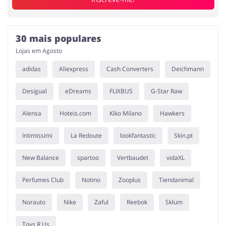
30 mais populares
Lojas em Agosto
adidas
Aliexpress
Cash Converters
Deichmann
Desigual
eDreams
FLIXBUS
G-Star Raw
Alensa
Hoteis.com
Kiko Milano
Hawkers
Intimissimi
La Redoute
lookfantastic
Skin.pt
New Balance
spartoo
Vertbaudet
vidaXL
Perfumes Club
Notino
Zooplus
Tiendanimal
Norauto
Nike
Zaful
Reebok
Sklum
Toys R Us