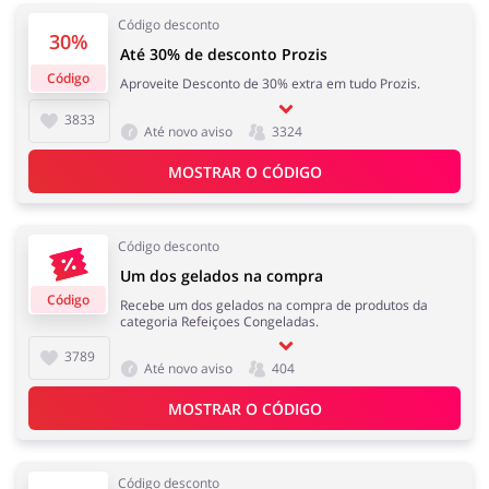
Eletrodomésticos
Infantil e para Mães
Código desconto
30%
Até 30% de desconto Prozis
Código
Aproveite Desconto de 30% extra em tudo Prozis.
3833
Até novo aviso
3324
Esporte e Recreação
Casa, Lar e Jardim
MOSTRAR O CÓDIGO
Código desconto
Um dos gelados na compra
Roupas e Calçados
Megastore
Código
Recebe um dos gelados na compra de produtos da
categoria Refeiçoes Congeladas.
3789
Até novo aviso
404
MOSTRAR O CÓDIGO
Tecnologia e eletrónica
Joalheria e Acessórios
Código desconto