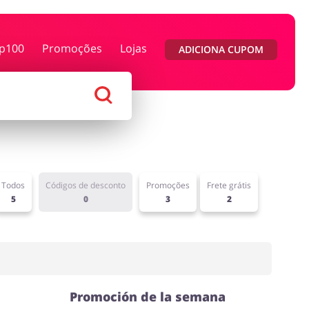
p100
Promoções
Lojas
ADICIONA CUPOM
as e Calçados
Megastore
das e flores
Saúde e Beleza
Todos
Códigos de desconto
Promoções
Frete grátis
5
0
3
2
Promoción de la semana