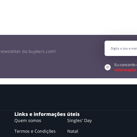
newsletter da buykers.com!
Eu concordo
Informação
Links e informações úteis
Quem somos
Singles' Day
Termos e Condições
Natal