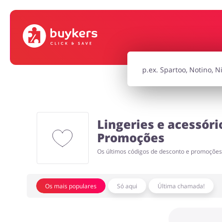
Infantil e para Mães
Esporte e Rec
Tecnologia e eletrónica
Joalheria e Ac
Lingeries e acessóri
Serviços
Turismo e Vi
Promoções
Os últimos códigos de desconto e promoçõe
Os mais populares
Só aqui
Última chamada!