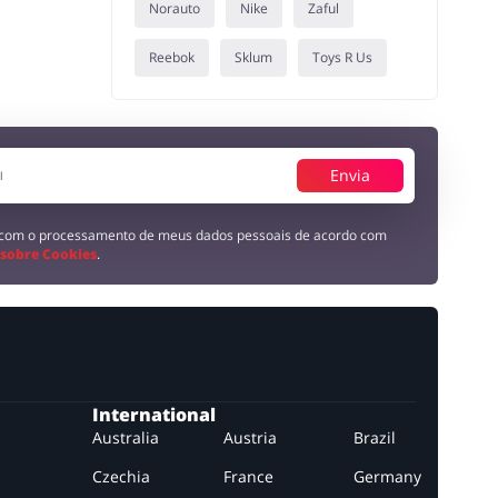
Norauto
Nike
Zaful
Reebok
Sklum
Toys R Us
Envia
 com o processamento de meus dados pessoais de acordo com
 sobre Cookies
.
International
Australia
Austria
Brazil
Czechia
France
Germany