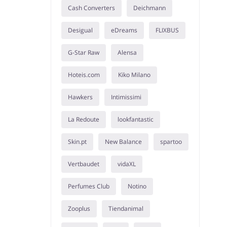
Cash Converters
Deichmann
Desigual
eDreams
FLIXBUS
G-Star Raw
Alensa
Hoteis.com
Kiko Milano
Hawkers
Intimissimi
La Redoute
lookfantastic
Skin.pt
New Balance
spartoo
Vertbaudet
vidaXL
Perfumes Club
Notino
Zooplus
Tiendanimal