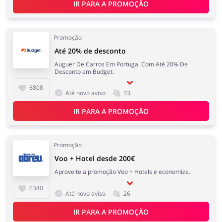
IR PARA A PROMOÇÃO
Melhor Amigo
Prendas e flores
Promoção
Até 20% de desconto
Auguer De Carros Em Portugal Com Até 20% De
Desconto em Budget.
6808
Até novo aviso
33
Saúde e Beleza
Serviços
IR PARA A PROMOÇÃO
Promoção
Voo + Hotel desde 200€
Turismo e Viagens
Dinheiro e Seguros
Aproveite a promoção Voo + Hotels e economize.
6340
Até novo aviso
26
IR PARA A PROMOÇÃO