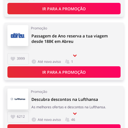
Eletrodomésticos
Infantil e para Mães
IR PARA A PROMOÇÃO
Promoção
Passagem de Ano reserva a tua viagem
Esporte e Recreação
desde 188€ em Abreu
Casa, Lar e Jardim
3999
Até novo aviso
1
IR PARA A PROMOÇÃO
Roupas e Calçados
Megastore
Promoção
Descubra descontos na Lufthansa
As melhores ofertas e descontos na Lufthansa.
Tecnologia e eletrónica
Joalheria e Acessórios
6212
Até novo aviso
46