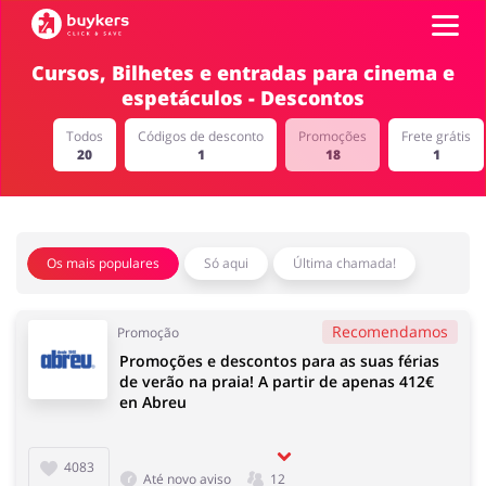
Cursos, Bilhetes e entradas para cinema e
espetáculos - Descontos
Categorias
Todos
Códigos de desconto
Promoções
Frete grátis
20
1
18
1
Códigos
Top100
Íntimo
Carros e Transporte
Terrestre
Os mais populares
Só aqui
Última chamada!
Promoções
Recomendamos
Promoção
Lojas
Promoções e descontos para as suas férias
Papelaria e Livros
Comida e Alimentação
de verão na praia! A partir de apenas 412€
en Abreu
ADICIONA CUPOM
4083
Até novo aviso
12