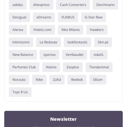
adidas
Aliexpress
Cash Converters
Deichmann
Desigual
eDreams
FLIXBUS
G-Star Raw
Alensa
Hoteis.com
Kiko Milano
Hawkers
Intimissimi
La Redoute
lookfantastic
Skin.pt
New Balance
spartoo
Vertbaudet
vidaXL
Perfumes Club
Notino
Zooplus
Tiendanimal
Norauto
Nike
Zaful
Reebok
Sklum
Toys R Us
Newsletter