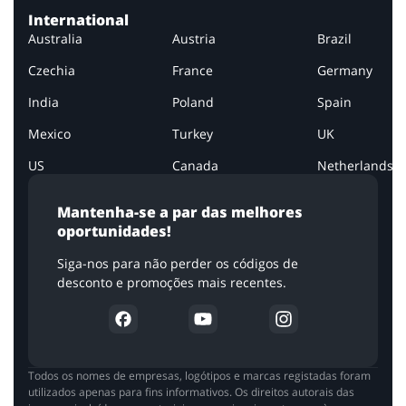
International
Australia
Austria
Brazil
Czechia
France
Germany
India
Poland
Spain
Mexico
Turkey
UK
US
Canada
Netherlands
Mantenha-se a par das melhores
oportunidades!
Siga-nos para não perder os códigos de
desconto e promoções mais recentes.
Todos os nomes de empresas, logótipos e marcas registadas foram
utilizados apenas para fins informativos. Os direitos autorais das